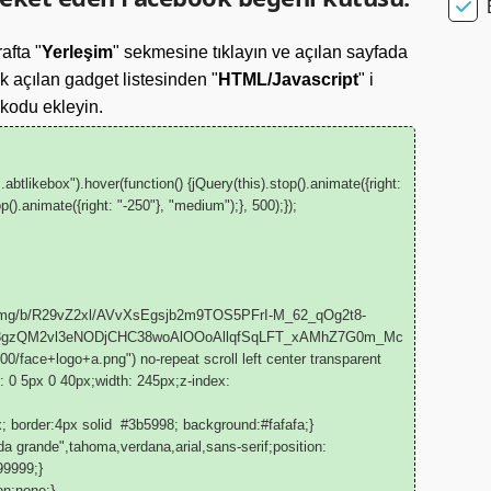
afta "
Yerleşim
" sekmesine tıklayın ve açılan sayfada
ek açılan gadget listesinden "
HTML/Javascript
" i
kodu ekleyin.
btlikebox").hover(function() {jQuery(this).stop().animate({right:
p().animate({right: "-250"}, "medium");}, 500);});
com/img/b/R29vZ2xl/AVvXsEgsjb2m9TOS5PFrI-M_62_qOg2t8-
gzQM2vl3eNODjCHC38woAlOOoAllqfSqLFT_xAMhZ7G0m_Mc
ce+logo+a.png") no-repeat scroll left center transparent
ng: 0 5px 0 40px;width: 245px;z-index:
px; border:4px solid #3b5998; background:#fafafa;}
da grande",tahoma,verdana,arial,sans-serif;position:
 99999;}
on:none;}