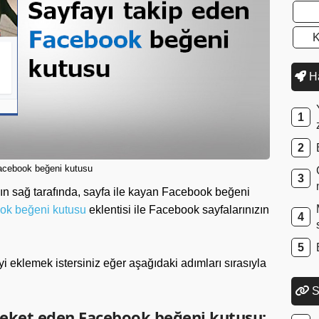
K
Ha
acebook beğeni kutusu
nın sağ tarafında, sayfa ile kayan Facebook beğeni
ok beğeni kutusu
eklentisi ile Facebook sayfalarınızın
yi eklemek istersiniz eğer aşağıdaki adımları sırasıyla
S
areket eden Facebook beğeni kutusu: