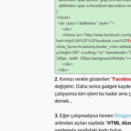
.abtlikebox span a:hover{text-decoration:und
}
</style>
<div class="abtlikebox" style="">
<div>
<iframe src="http://www.facebook.com/pl
href=http%3A%2F%2Ffacebook.com%2F
F
show_faces=true&amp;border_color=white
p;height=245" scrolling="no" frameborder="0"
245px; width: 245px;background:#fafafa;"
</div>
</div>
2.
Kırmızı renkle gösterilen "
Faceboo
değiştirin. Daha sonra gadgeti kayde
çalışıyorsa tüm işlem bu kadar ama 
demek...
3.
Eğer çalışmadıysa hemen
Blogger
ardından açılan sayfada "
HTML düz
yardımıyla aşağıdaki kodu bulun.