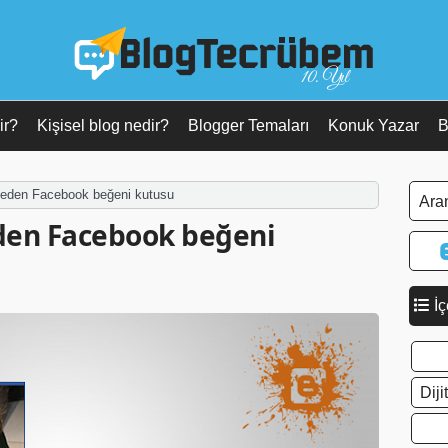
10. Yıl
ir?
Kişisel blog nedir?
Blogger Temaları
Konuk Yazar
B
t eden Facebook beğeni kutusu
eden Facebook beğeni
İç
Dij