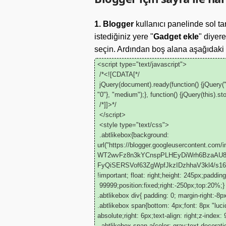
1. Blogger
kullanıcı panelinde sol tar
istediğiniz yere "
Gadget ekle
" diyer
seçin. Ardından boş alana aşağıdaki 
<script type="text/javascript">
/*<![CDATA[*/
jQuery(document).ready(function() {jQuery(".a
"0"}, "medium");}, function() {jQuery(this).sto
/*]]>*/
</script>
<style type="text/css">
.abtlikebox{background:
url("https://blogger.googleusercontent.
WT2wvFz8n3kYCnspPLHEyDiWrh6BzaAU8
FyQiSERSVof63ZgWpfJkzIDzhhaV3kl4/s1600/fa
!important; float: right;height: 245px;paddi
99999;position:fixed;right:-250px;top:20%;}
.abtlikebox div{ padding: 0; margin-right:-8
.abtlikebox span{bottom: 4px;font: 8px "luci
absolute;right: 6px;text-align: right;z-index:
.abtlikebox span a{color: gray;text-decorati