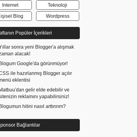
Internet
Teknoloji
işisel Blog
Wordpress
ftanın Popüler İçerikleri
Yıllar sonra yeni Blogger'a alışmak
zaman alacak!
Blogum Google'da görünmüyor!
CSS ile hazırlanmış Blogger açılır
menü eklentisi
Matbuu'dan gelir elde edebilir ve
sitenizin reklamını yapabilirsiniz!
Blogumun hitini nasıl arttırırım?
ponsor Bağlantılar