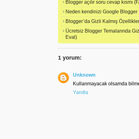
Blogger açılır soru cevap kısmı (F
Neden kendinizi Google Blogger 
Blogger’da Gizli Kalmış Özellikle
Ücretsiz Blogger Temalarında Giz
Eval)
1 yorum:
Unknown
Kullanmayacak olsamda bilmem
Yanıtla