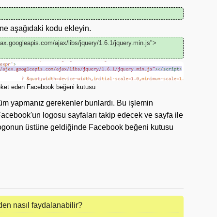
e aşağıdaki kodu ekleyin.
jax.googleapis.com/ajax/libs/jquery/1.6.1/jquery.min.js">
reket eden Facebook beğeni kutusu
üm yapmanız gerekenler bunlardı. Bu işlemin
acebook'un logosu sayfaları takip edecek ve sayfa ile
u logonun üstüne geldiğinde Facebook beğeni kutusu
n nasıl faydalanabilir?