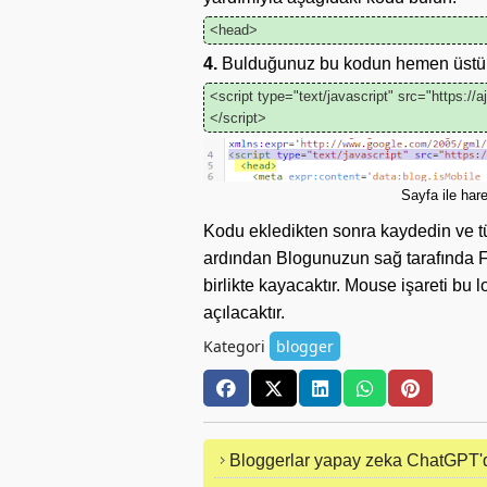
<head>
4.
Bulduğunuz bu kodun hemen üstün
<script type="text/javascript" src="https://a
</script>
Sayfa ile ha
Kodu ekledikten sonra kaydedin ve t
ardından Blogunuzun sağ tarafında F
birlikte kayacaktır. Mouse işareti b
açılacaktır.
Kategori
blogger
Bloggerlar yapay zeka ChatGPT'de