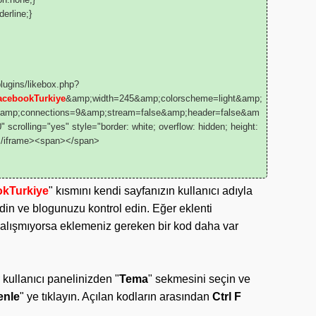
erline;}
ugins/likebox.php?
acebookTurkiye
&amp;width=245&amp;colorscheme=light&amp;
&amp;connections=9&amp;stream=false&amp;header=false&am
 scrolling="yes" style="border: white; overflow: hidden; height:
></iframe><span></span>
kTurkiye
" kısmını kendi sayfanızın kullanıcı adıyla
din ve blogunuzu kontrol edin. Eğer eklenti
çalışmıyorsa eklemeniz gereken bir kod daha var
kullanıcı panelinizden "
Tema
" sekmesini seçin ve
enle
" ye tıklayın. Açılan kodların arasından
Ctrl F