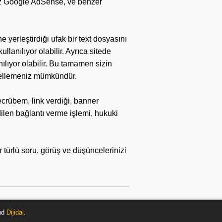
 Biz Google AdSense, ve benzer
yerleştirdiği ufak bir text dosyasını
llanılıyor olabilir. Ayrıca sitede
ılıyor olabilir. Bu tamamen sizin
engellemeniz mümkündür.
ecrübem, link verdiği, banner
dilen bağlantı verme işlemi, hukuki
r türlü soru, görüş ve düşüncelerinizi
nd
Dijidal
.