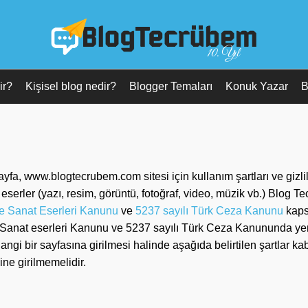
10. Yıl
ir?
Kişisel blog nedir?
Blogger Temaları
Konuk Yazar
B
ayfa, www.blogtecrubem.com sitesi için kullanım şartları ve gizlili
m eserler (yazı, resim, görüntü, fotoğraf, video, müzik vb.) Blog T
 ve Sanat Eserleri Kanunu
ve
5237 sayılı Türk Ceza Kanunu
kaps
 ve Sanat eserleri Kanunu ve 5237 sayılı Türk Ceza Kanununda ye
 hangi bir sayfasına girilmesi halinde aşağıda belirtilen şartlar ka
ne girilmemelidir.