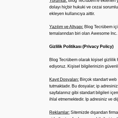
Yorumlar:
Blog Tecrübem'e eklenen 
dolayı hiçbir hukuki ve cezai sorum
ekleyen kullanıcıya aittir.
Yazılım ve Altyapı:
Blog Tecrübem içi
temalarından biri olan Awesome Inc. 
Gizlilik Politikası (
Privacy Policy
)
Blog Tecrübem olarak kişisel gizlilik
ediyoruz. Kişisel bilgilerinizin güvenl
Kayıt Dosyaları:
Birçok standart web 
tutmaktadır. Bu dosyalar; ip adresiniz, 
sayfalarınız gibi standart bilgileri i
ihlal etmemektedir. Ip adresiniz ve diğe
Reklamlar:
Sitemizde dışarıdan firmal