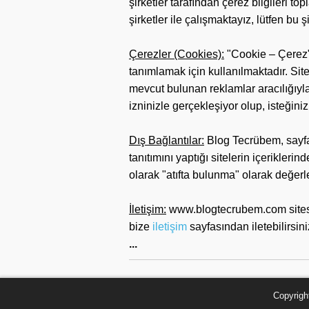
şirketler tarafından çerez bilgileri 
şirketler ile çalışmaktayız, lütfen bu ş
Çerezler (Cookies):
"Cookie – Çerez" 
tanımlamak için kullanılmaktadır. Site
mevcut bulunan reklamlar aracılığıyla
izninizle gerçekleşiyor olup, isteğin
Dış Bağlantılar:
Blog Tecrübem, sayfal
tanıtımını yaptığı sitelerin içerikler
olarak "atıfta bulunma" olarak değerl
İletişim:
www.blogtecrubem.com sitesinde
bize
iletişim
sayfasından iletebilirsini
...
Copyrigh