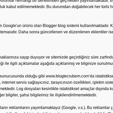
yorumlar herhangi bir denetimden geçmeden yayınlamaktadır. 
luluk kabul edilmemektedir. Bu durumdan doğabilecek her türlü 
n Google'un ürünü olan Blogger blog sistemi kullanılmaktadır. K
temasıdır. Daha sonra güncellenen ve düzenlenen eklentiler ise 
 haklarınıza saygı duyuyor ve sitemizde geçirdiğiniz süre zarfın
iği ile ilgili açıklamalar aşağıda açıklanmış ve bilginize sunulmu
sunucusunda olduğu gibi www.blogtecrubem.com‘da istatistiksel
internet servis sağlayıcınız, tarayıcınızın özellikleri, işletim siste
çermektedir. Log dosyaları kesinlikle istatistiksel amaçlar dışınd
r bilgiler, şahsi bilgileriniz ile ilişkilendirilmemektedir.
arın reklamlarını yayımlamaktayız (Google, v.s.). Bu reklamlar çe