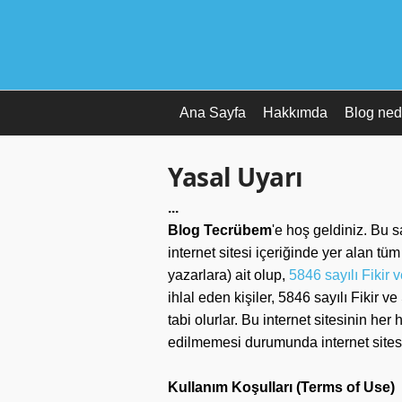
Ana Sayfa
Hakkımda
Blog ned
Yasal Uyarı
...
Blog Tecrübem
'e hoş geldiniz. Bu s
internet sitesi içeriğinde yer alan tü
yazarlara) ait olup,
5846 sayılı Fikir
ihlal eden kişiler, 5846 sayılı Fikir
tabi olurlar. Bu internet sitesinin her
edilmemesi durumunda internet sitesi
Kullanım Koşulları (
Terms of Use
)