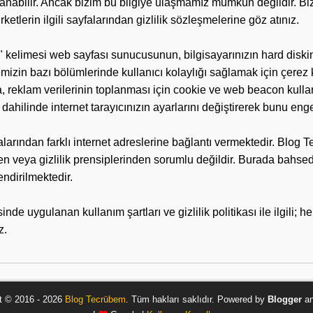
toplanabilir. Ancak bizim bu bilgiye ulaşmamız mümkün değildir.
irketlerin ilgili sayfalarından gizlilik sözleşmelerine göz atınız.
kelimesi web sayfası sunucusunun, bilgisayarınızın hard diskine 
mizin bazı bölümlerinde kullanıcı kolaylığı sağlamak için çerez ku
, reklam verilerinin toplanması için cookie ve web beacon kullan
iz dahilinde internet tarayıcınızın ayarlarını değiştirerek bunu 
arından farklı internet adreslerine bağlantı vermektedir. Blog T
inden veya gizlilik prensiplerinden sorumlu değildir. Burada bahse
endirilmektedir.
 uygulanan kullanım şartları ve gizlilik politikası ile ilgili; he
z.
t © 2016 - 2026
Blog Tecrübem
. Tüm hakları saklıdır. Powered by
Blogger
a