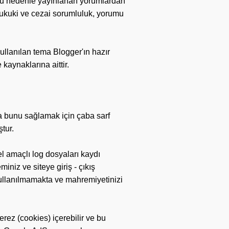
Bu nedenle yayınlanan yorumlardan
hukuki ve cezai sorumluluk, yorumu
ullanılan tema Blogger'ın hazır
kaynaklarına aittir.
da bunu sağlamak için çaba sarf
ştur.
 amaçlı log dosyaları kaydı
miniz ve siteye giriş - çıkış
a kullanılmamakta ve mahremiyetinizi
rez (cookies) içerebilir ve bu