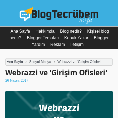
10. Yıl
Ana Sayfa
Hakkımda
Blog nedir?
Kişisel blog
nedir?
Blogger Temaları
Konuk Yazar
Blogger
Yardım
Reklam
İletişim
Ana Sayfa
Sosyal Medya
Webrazzi ve 'Girişim Ofisleri'
Webrazzi ve 'Girişim Ofisleri'
26 Nisan, 2017