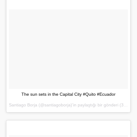
The sun sets in the Capital City #Quito #Ecuador
Santiago Borja (@santiagoborja)'in paylaştığı bir gönderi (
30 Mar 2017, 14:10 PDT