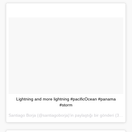
Lightning and more lightning #pacificOcean #panama
#storm
Santiago Borja (@santiagoborja)'in paylaştığı bir gönderi (
3 May 2017, 19:22 PDT