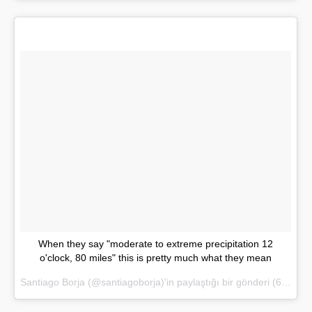
When they say "moderate to extreme precipitation 12
o'clock, 80 miles" this is pretty much what they mean
Santiago Borja (@santiagoborja)'in paylaştığı bir gönderi (
6 May 2017, 19:10 PDT