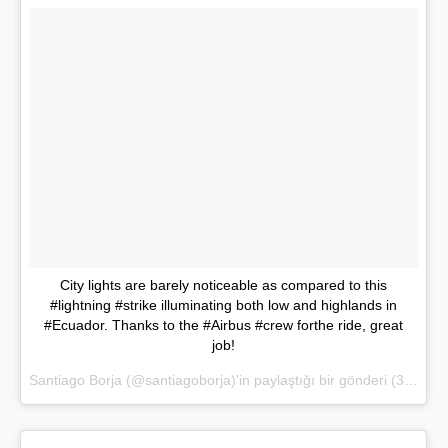
City lights are barely noticeable as compared to this
#lightning #strike illuminating both low and highlands in
#Ecuador. Thanks to the #Airbus #crew forthe ride, great
job!
Santiago Borja (@santiagoborja)'in paylaştığı bir gönderi (
31 Mar 2017, 07:23 PDT