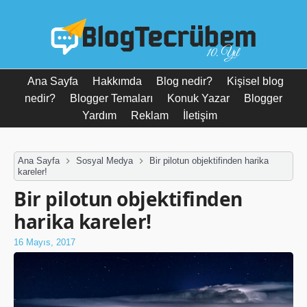
10. Yıl
Ana Sayfa
Hakkımda
Blog nedir?
Kişisel blog
nedir?
Blogger Temaları
Konuk Yazar
Blogger
Yardım
Reklam
İletişim
Ana Sayfa
Sosyal Medya
Bir pilotun objektifinden harika
kareler!
Bir pilotun objektifinden
harika kareler!
16 Mayıs, 2017