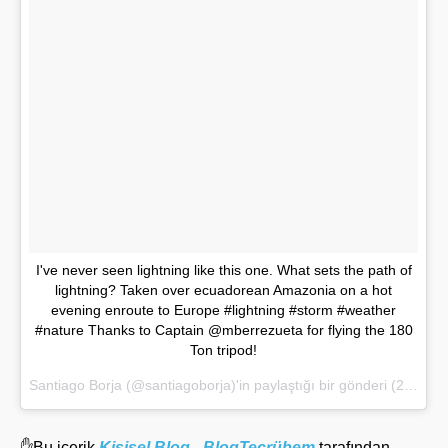
I've never seen lightning like this one. What sets the path of
lightning? Taken over ecuadorean Amazonia on a hot
evening enroute to Europe #lightning #storm #weather
#nature Thanks to Captain @mberrezueta for flying the 180
Ton tripod!
Santiago Borja (@santiagoborja)'in paylaştığı bir gönderi (
22 Şub 2017, 05:35 PST
✋Bu içerik
Kişisel Blog - BlogTecrübem
tarafından