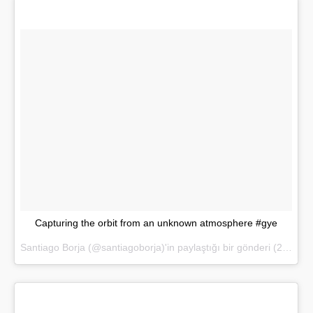
Capturing the orbit from an unknown atmosphere #gye
Santiago Borja (@santiagoborja)'in paylaştığı bir gönderi (
26 Nis 2017, 14:17 PDT