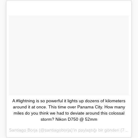
A #lightning is so powerful it lights up dozens of kilometers
around it at once. This time over Panama City. How many
miles do you think we had to deviate around this colossal
storm? Nikon D750 @ 52mm
Santiago Borja (@santiagoborja)'in paylaştığı bir gönderi (
7 May 2017, 13:21 PDT