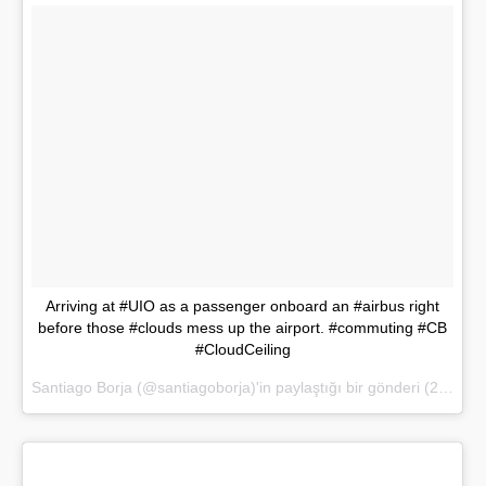
Arriving at #UIO as a passenger onboard an #airbus right
before those #clouds mess up the airport. #commuting #CB
#CloudCeiling
Santiago Borja (@santiagoborja)'in paylaştığı bir gönderi (
20 Nis 2017, 19:06 PDT