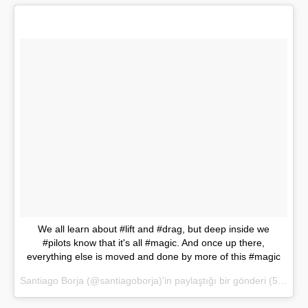
We all learn about #lift and #drag, but deep inside we
#pilots know that it's all #magic. And once up there,
everything else is moved and done by more of this #magic
Santiago Borja (@santiagoborja)'in paylaştığı bir gönderi (
5 May 2017, 10:25 PDT