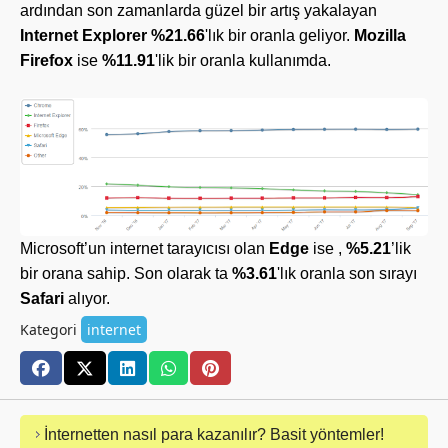
ardından son zamanlarda güzel bir artış yakalayan
Internet Explorer %21.66
'lık bir oranla geliyor.
Mozilla
Firefox
ise
%11.91
'lik bir oranla kullanımda.
Microsoft’un internet tarayıcısı olan
Edge
ise ,
%5.21
’lik
bir orana sahip. Son olarak ta
%3.61
'lık oranla son sırayı
Safari
alıyor.
Kategori
internet
İnternetten nasıl para kazanılır? Basit yöntemler!