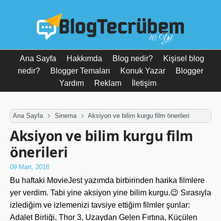
10. Yıl
Ana Sayfa
Hakkımda
Blog nedir?
Kişisel blog
nedir?
Blogger Temaları
Konuk Yazar
Blogger
Yardım
Reklam
İletişim
Ana Sayfa
Sinema
Aksiyon ve bilim kurgu film önerileri
Aksiyon ve bilim kurgu film
önerileri
09 Mart, 2018
Bu haftaki MovieJest yazımda birbirinden harika filmlere
yer verdim. Tabi yine aksiyon yine bilim kurgu.😉 Sırasıyla
izlediğim ve izlemenizi tavsiye ettiğim filmler şunlar:
Adalet Birliği, Thor 3, Uzaydan Gelen Fırtına, Küçülen