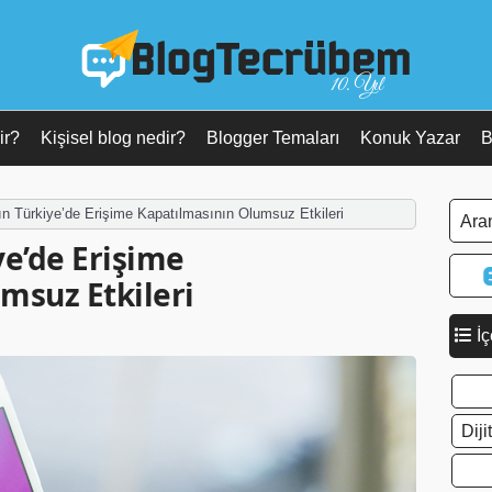
10. Yıl
ir?
Kişisel blog nedir?
Blogger Temaları
Konuk Yazar
B
ın Türkiye’de Erişime Kapatılmasının Olumsuz Etkileri
ye’de Erişime
msuz Etkileri
İç
Dij