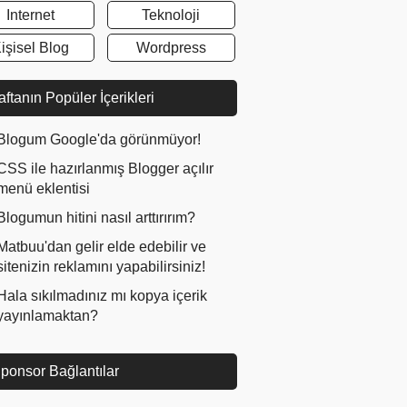
Internet
Teknoloji
işisel Blog
Wordpress
ftanın Popüler İçerikleri
Blogum Google'da görünmüyor!
CSS ile hazırlanmış Blogger açılır
menü eklentisi
Blogumun hitini nasıl arttırırım?
Matbuu'dan gelir elde edebilir ve
sitenizin reklamını yapabilirsiniz!
Hala sıkılmadınız mı kopya içerik
yayınlamaktan?
ponsor Bağlantılar