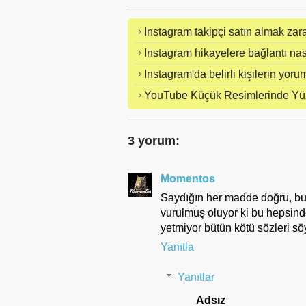
Instagram takipçi satın almak zara
Instagram hikayelere bağlantı nas
Instagram'da belirli kişilerin yoru
YouTube Küçük Resimlerinde Yüz
3 yorum:
Momentos
Saydığın her madde doğru, bu
vurulmuş oluyor ki bu hepsind
yetmiyor bütün kötü sözleri sö
Yanıtla
Yanıtlar
Adsız