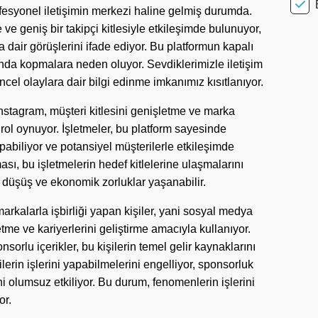
esyonel iletişimin merkezi haline gelmiş durumda.
le ve geniş bir takipçi kitlesiyle etkileşimde bulunuyor,
a dair görüşlerini ifade ediyor. Bu platformun kapalı
ında kopmalara neden oluyor. Sevdiklerimizle iletişim
el olaylara dair bilgi edinme imkanımız kısıtlanıyor.
 Instagram, müşteri kitlesini genişletme ve marka
ir rol oynuyor. İşletmeler, bu platform sayesinde
apabiliyor ve potansiyel müşterilerle etkileşimde
ası, bu işletmelerin hedef kitlelerine ulaşmalarını
da düşüş ve ekonomik zorluklar yaşanabilir.
rkalarla işbirliği yapan kişiler, yani sosyal medya
tme ve kariyerlerini geliştirme amacıyla kullanıyor.
orlu içerikler, bu kişilerin temel gelir kaynaklarını
ilerin işlerini yapabilmelerini engelliyor, sponsorluk
ni olumsuz etkiliyor. Bu durum, fenomenlerin işlerini
or.