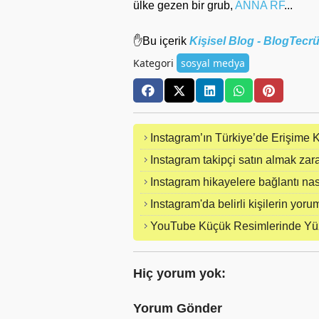
ülke gezen bir grub,
ANNA RF
...
✋Bu içerik
Kişisel Blog - BlogTec
Kategori
sosyal medya
Instagram’ın Türkiye’de Erişime 
Instagram takipçi satın almak zara
Instagram hikayelere bağlantı nas
Instagram'da belirli kişilerin yoru
YouTube Küçük Resimlerinde Yüz
Hiç yorum yok:
Yorum Gönder