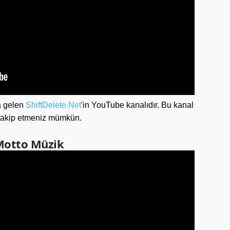
la gelen
ShiftDelete.Net
'in YouTube kanalıdır. Bu kanal
i takip etmeniz mümkün.
 Motto Müzik