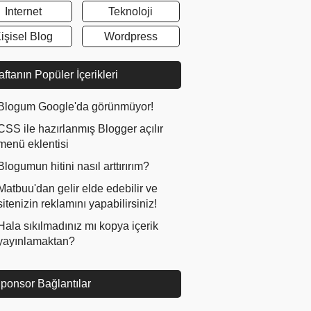
Internet
Teknoloji
işisel Blog
Wordpress
ftanın Popüler İçerikleri
Blogum Google'da görünmüyor!
CSS ile hazırlanmış Blogger açılır
menü eklentisi
Blogumun hitini nasıl arttırırım?
Matbuu'dan gelir elde edebilir ve
sitenizin reklamını yapabilirsiniz!
Hala sıkılmadınız mı kopya içerik
yayınlamaktan?
ponsor Bağlantılar