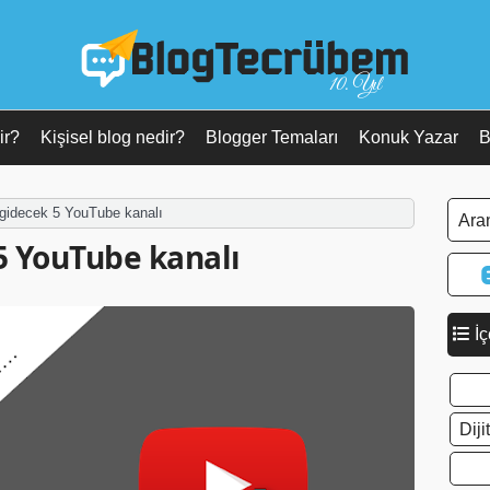
10. Yıl
ir?
Kişisel blog nedir?
Blogger Temaları
Konuk Yazar
B
gidecek 5 YouTube kanalı
5 YouTube kanalı
İç
Dij