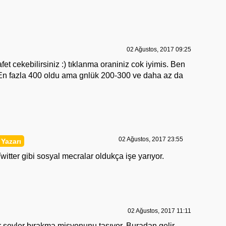
02 Ağustos, 2017 09:25
afet cekebilirsiniz :) tıklanma oraniniz cok iyimis. Ben
. En fazla 400 oldu ama gnlük 200-300 ve daha az da
02 Ağustos, 2017 23:55
witter gibi sosyal mecralar oldukça işe yarıyor.
02 Ağustos, 2017 11:11
r şeyler bırakma misyonunu taşıyor. Buradan gelir