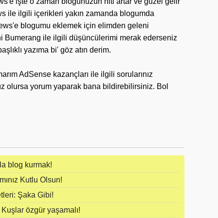
s'e işte o zaman blogunuzun hiti artar ve güzel gelir
 ile ilgili içerikleri yakın zamanda blogumda
ws'e blogumu eklemek için elimden geleni
 Bumerang ile ilgili düşüncülerimi merak ederseniz
başlıklı yazıma bi' göz atın derim.
arım AdSense kazançları ile ilgili sorularınız
nız olursa yorum yaparak bana bildirebilirsiniz. Bol
zla blog kurmak!
ınız Kutlu Olsun!
leri: Şaka Gibi!
 Kuşlar özgür yaşamalı!