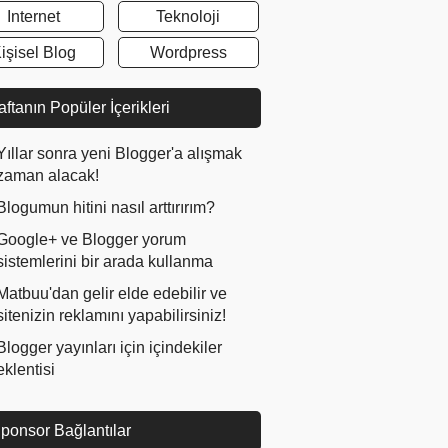
Internet
Teknoloji
işisel Blog
Wordpress
ftanın Popüler İçerikleri
Yıllar sonra yeni Blogger'a alışmak
zaman alacak!
Blogumun hitini nasıl arttırırım?
Google+ ve Blogger yorum
sistemlerini bir arada kullanma
Matbuu'dan gelir elde edebilir ve
sitenizin reklamını yapabilirsiniz!
Blogger yayınları için içindekiler
eklentisi
ponsor Bağlantılar