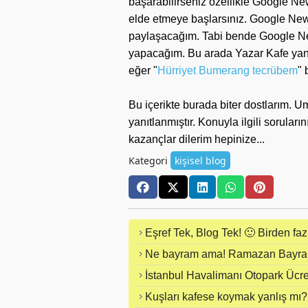
başarabilirseniz özellikle Google New
elde etmeye başlarsınız. Google News
paylaşacağım. Tabi bende Google Ne
yapacağım. Bu arada Yazar Kafe yani
eğer "
Hürriyet Bumerang tecrübem
" 
Bu içerikte burada biter dostlarım. Um
yanıtlanmıştır. Konuyla ilgili soruları
kazançlar dilerim hepinize...
Kategori
kişisel blog
Eşref Tek, Blog Tek! 🙂 Birden fa
Ne bayram ama! Ramazan Bayram
İstanbul Havalimanı Otopark Ücret
Kuşları kafese koymak yanlış mı?