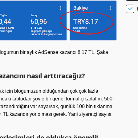
blogumun bir aylık AdSense kazancı 8.17 TL. Şaka
zancını nasıl arttıracağız?
ak için blogumuzun olduğundan çok çok fazla
rıdaki tablodan şöyle bir genel formül çıkartalım. 500
kazandırdığını var sayarsak, günlük 100 bin tıklanma
n TL kazandırıyor olması gerek. Yani ziyaretçi sayısı
erleşimleri de oldukça önemli!