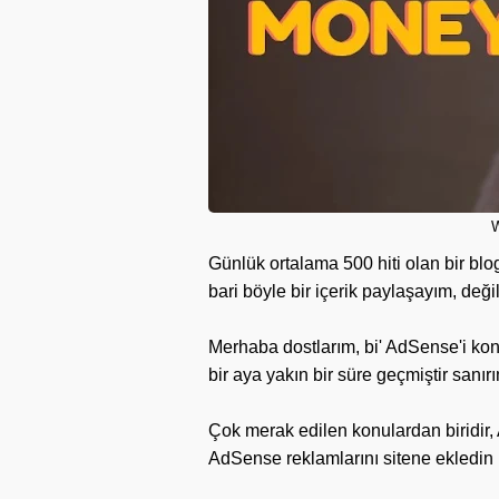
W
Günlük ortalama 500 hiti olan bir b
bari böyle bir içerik paylaşayım, deği
Merhaba dostlarım, bi' AdSense'i k
bir aya yakın bir süre geçmiştir san
Çok merak edilen konulardan biridir,
AdSense reklamlarını sitene ekledin 