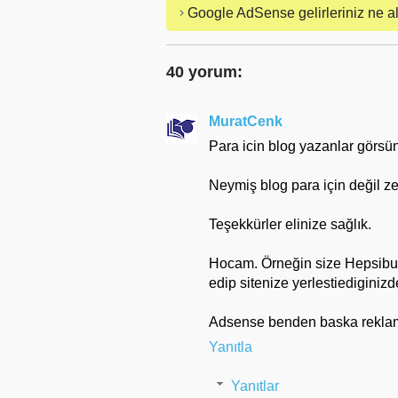
Google AdSense gelirleriniz ne a
40 yorum:
MuratCenk
Para icin blog yazanlar görsün
Neymiş blog para için değil zev
Teşekkürler elinize sağlık.
Hocam. Örneğin size Hepsibura
edip sitenize yerlestiediginiz
Adsense benden baska rekla
Yanıtla
Yanıtlar