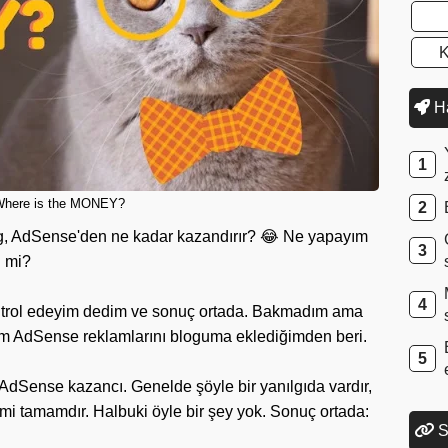
K
Ha
here is the MONEY?
log, AdSense'den ne kadar kazandırır? 😂 Ne yapayım
l mi?
ontrol edeyim dedim ve sonuç ortada. Bakmadım ama
ırım AdSense reklamlarını bloguma eklediğimden beri.
 AdSense kazancı. Genelde şöyle bir yanılgıda vardır,
mi tamamdır. Halbuki öyle bir şey yok. Sonuç ortada:
S