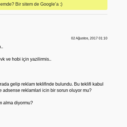
lemde? Bir sitem de Google’a :)
02 Ağustos, 2017 01:10
..
k ve hobi için yazilirmis..
da gelip reklam teklifinde bulundu. Bu teklifi kabul
de adsense reklamlari icin bir sorun oluyor mu?
m alma diyormu?