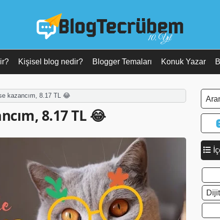
10. Yıl
ir?
Kişisel blog nedir?
Blogger Temaları
Konuk Yazar
B
se kazancım, 8.17 TL 😂
ncım, 8.17 TL 😂
İç
Dij