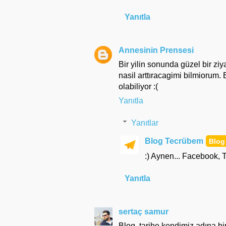
Yanıtla
Annesinin Prensesi
Bir yilin sonunda güzel bir ziy
nasil arttıracagimi bilmiorum
olabiliyor :(
Yanıtla
Yanıtlar
Blog Tecrübem
:) Aynen... Facebook, T
Yanıtla
sertaç samur
Blog, tarihe kendimiz adına bi