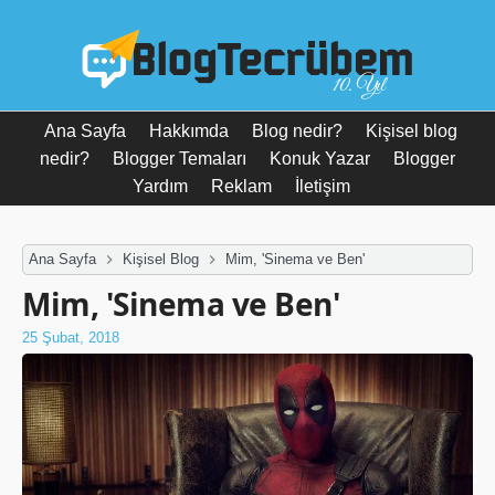
10. Yıl
Ana Sayfa
Hakkımda
Blog nedir?
Kişisel blog
nedir?
Blogger Temaları
Konuk Yazar
Blogger
Yardım
Reklam
İletişim
Ana Sayfa
Kişisel Blog
Mim, 'Sinema ve Ben'
Mim, 'Sinema ve Ben'
25 Şubat, 2018