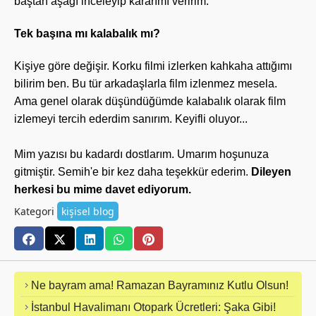
baştan aşağı inceleyip kararımı veririm.
Tek başına mı kalabalık mı?
Kişiye göre değişir. Korku filmi izlerken kahkaha attığımı
bilirim ben. Bu tür arkadaşlarla film izlenmez mesela.
Ama genel olarak düşündüğümde kalabalık olarak film
izlemeyi tercih ederdim sanırım. Keyifli oluyor...
Mim yazısı bu kadardı dostlarım. Umarım hoşunuza
gitmiştir. Semih'e bir kez daha teşekkür ederim.
Dileyen
herkesi bu mime davet ediyorum.
Kategori
kişisel blog
Ne bayram ama! Ramazan Bayramınız Kutlu Olsun!
İstanbul Havalimanı Otopark Ücretleri: Şaka Gibi!