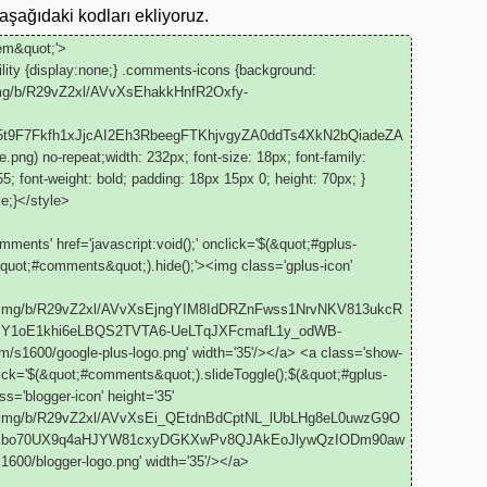
ağıdaki kodları ekliyoruz.
tem&quot;'>
ity {display:none;} .comments-icons {background:
m/img/b/R29vZ2xl/AVvXsEhakkHnfR2Oxfy-
9F7Fkfh1xJjcAI2Eh3RbeegFTKhjvgyZA0ddTs4XkN2bQiadeZA
g) no-repeat;width: 232px; font-size: 18px; font-family:
55; font-weight: bold; padding: 18px 15px 0; height: 70px; }
le;}</style>
ents' href='javascript:void();' onclick='$(&quot;#gplus-
&quot;#comments&quot;).hide();'><img class='gplus-icon'
.com/img/b/R29vZ2xl/AVvXsEjngYIM8IdDRZnFwss1NrvNKV813ukcR
mY1oE1khi6eLBQS2TVTA6-UeLTqJXFcmafL1y_odWB-
00/google-plus-logo.png' width='35'/></a> <a class='show-
click='$(&quot;#comments&quot;).slideToggle();$(&quot;#gplus-
ss='blogger-icon' height='35'
.com/img/b/R29vZ2xl/AVvXsEi_QEtdnBdCptNL_lUbLHg8eL0uwzG9O
IKbo70UX9q4aHJYW81cxyDGKXwPv8QJAkEoJlywQzIODm90aw
blogger-logo.png' width='35'/></a>