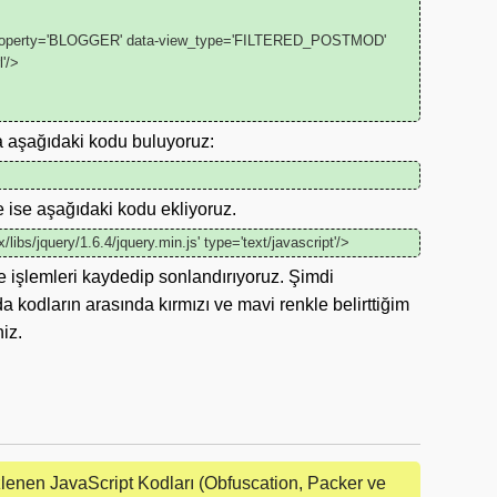
y_property='BLOGGER' data-view_type='FILTERED_POSTMOD'
l'/>
a aşağıdaki kodu buluyoruz:
se aşağıdaki kodu ekliyoruz.
libs/jquery/1.6.4/jquery.min.js' type='text/javascript'/>
e işlemleri kaydedip sonlandırıyoruz. Şimdi
a kodların arasında kırmızı ve mavi renkle belirttiğim
iz.
lenen JavaScript Kodları (Obfuscation, Packer ve