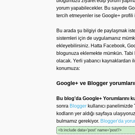
blogumuzu ziyaret edip yorum yapmak
yorum yapabilecekler. Bu sayede Googl
tercih etmeyenler ise Google+ profili
Bu arada şu bilgiyi de paylaşmak iste
sistemleri için de uygulamanız müm
ekleyebilirsiniz. Hatta Facebook, Go
blogunuza eklemekte mümkün. Tabi bu
olacak. Yerli yabancı kaynaklardan i
konumuza:
Google+ ve Blogger yorumlarını
Bu blog'da Google+ Yorumlarını ku
sonra
Blogger
kullanıcı panelimizde
kodların yer aldığı sayfaya ulaşıyor
bulmamız gerekiyor.
Blogger'da yoru
<b:include data='post' name='post'/>