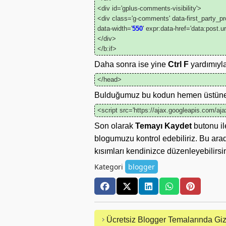
<div id='gplus-comments-visibility'>
<div class='g-comments' data-first_part
data-width='
550
' expr:data-href='data:post.ur
</div>
</b:if>
Daha sonra ise yine
Ctrl F
yardımıyl
</head>
Bulduğumuz bu kodun hemen üstüne i
<script src='https://ajax.googleapis.com/ajax/
Son olarak
Temayı Kaydet
butonu il
blogumuzu kontrol edebiliriz. Bu arad
kısımları kendinizce düzenleyebilirsin
Kategori
blogger
Ücretsiz Blogger Temalarında Giz