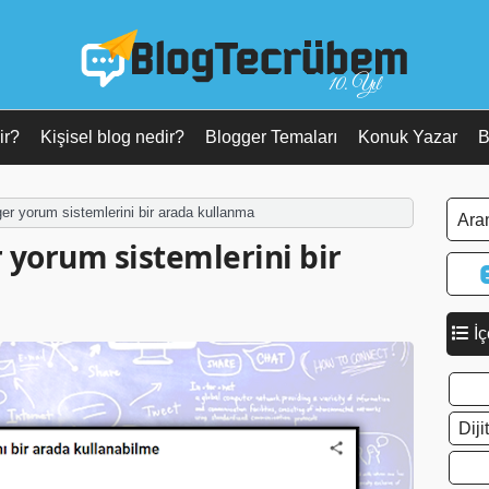
10. Yıl
ir?
Kişisel blog nedir?
Blogger Temaları
Konuk Yazar
B
r yorum sistemlerini bir arada kullanma
 yorum sistemlerini bir
İç
Dij