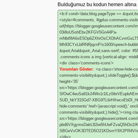
Bulduğumuz bu kodun hemen altına aş
<b:if cond='data:blog.pageType == &quot;i
<style>#comments, #gplus-comments-visibil
url(https://blogger.googleusercontent.co
03i8oUSohEbv2KFGV5Gn44Pa-
mNbtf8A6xE5Op6ZXhrOsCXDhACvmGsLT5t
Mh93CYxLblRNRjqznP/s1600/speech-bubble.pn
&quot;Arial&quot;,Arial,sans-serif; color: #5
.comments-icons a img {vertical-align: midd
<div class='comments-icons'>
Yorumları Göster:
<a class='show-hide-comm
comments-visibility&quot;).slideToggle();$(
height='35'
src='https://blogger.googleusercontent
SfOwC4euSa91k24Wo1r1lLz0ibrVEupbAE
SUD_hbY315Gd7-XBG9TL6rHXwcoEbDI_Hm/s16
hide-comments' href='javascript:void();' on
comments-visibility&quot;).hide();'><img cla
src='https://blogger.googleusercontent
pbd6VXgymsDalrL82iw5hUwFZvaQ5hDo1
SBGeVxOK3DTED5O21KDsmY9X2PR4V/s1600/
</div>