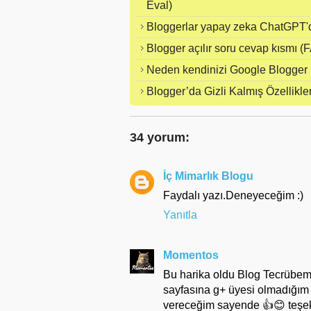
Eval)
Bloggerlar yapay zeka ChatGPT'de
Blogger açılır soru cevap kısmı (F
Neden kendinizi Google Blogger 
Blogger’da Gizli Kalmış Özellikle
34 yorum:
İç Mimarlık Blogu
Faydalı yazı.Deneyeceğim :)
Yanıtla
Momentos
Bu harika oldu Blog Tecrübem, 
sayfasına g+ üyesi olmadığım
vereceğim sayende 👍😊 teşekk