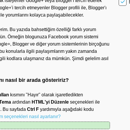
 isteyenler Google+ veya Blogger'ı tercih ederek
e+'i tercih etmeyenler Blogger profili ile, Blogger'ı
 ile yorumlarını kolayca paylaşabilecekler.
rim. Bu yazıda bahsettiğim özelliği farklı yorum
kün. Örneğin blogunuza Facebook yorum sistemi
ogle+, Blogger ve diğer yorum sistemlerinin birçoğunu
 konularla ilgili paylaşımlarım yakın zamanda
lgili kodlara ulaşmanız da mümkün. Şimdi gelelim asıl
 nasıl bir arada gösteririz?
llan
kısmını "Hayır" olarak işaretledikten
Tema
ardından
HTML'yi Düzenle
seçenekleri ile
uz. Bu sayfada
Ctrl F
yardımıyla aşağıdaki kodu
m seçenekleri nasıl ayarlanır?