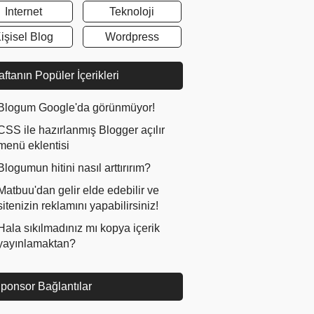
Internet
Teknoloji
işisel Blog
Wordpress
ftanın Popüler İçerikleri
Blogum Google'da görünmüyor!
CSS ile hazırlanmış Blogger açılır
menü eklentisi
Blogumun hitini nasıl arttırırım?
Matbuu'dan gelir elde edebilir ve
sitenizin reklamını yapabilirsiniz!
Hala sıkılmadınız mı kopya içerik
yayınlamaktan?
ponsor Bağlantılar