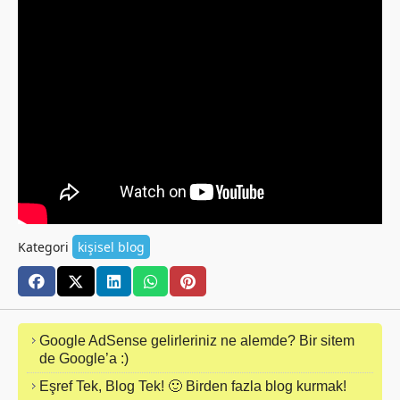
Kategori
kişisel blog
Google AdSense gelirleriniz ne alemde? Bir sitem
de Google’a :)
Eşref Tek, Blog Tek! 🙂 Birden fazla blog kurmak!