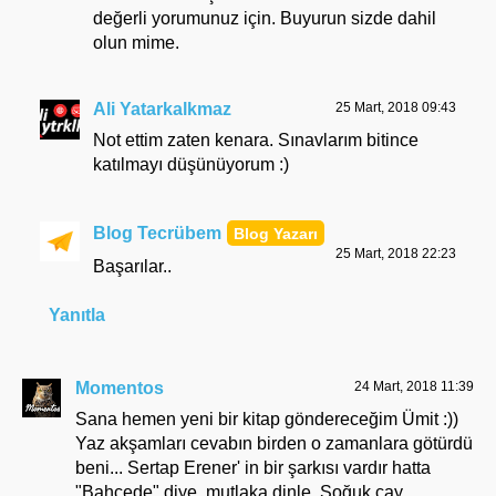
değerli yorumunuz için. Buyurun sizde dahil
olun mime.
Ali Yatarkalkmaz
25 Mart, 2018 09:43
Not ettim zaten kenara. Sınavlarım bitince
katılmayı düşünüyorum :)
Blog Tecrübem
25 Mart, 2018 22:23
Başarılar..
Yanıtla
Momentos
24 Mart, 2018 11:39
Sana hemen yeni bir kitap göndereceğim Ümit :))
Yaz akşamları cevabın birden o zamanlara götürdü
beni... Sertap Erener' in bir şarkısı vardır hatta
"Bahçede" diye, mutlaka dinle. Soğuk çay