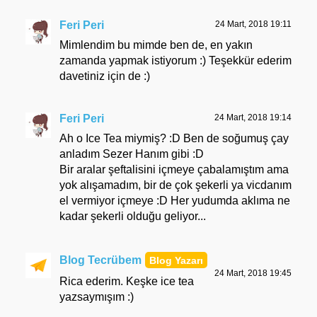
Feri Peri
24 Mart, 2018 19:11
Mimlendim bu mimde ben de, en yakın
zamanda yapmak istiyorum :) Teşekkür ederim
davetiniz için de :)
Feri Peri
24 Mart, 2018 19:14
Ah o Ice Tea miymiş? :D Ben de soğumuş çay
anladım Sezer Hanım gibi :D
Bir aralar şeftalisini içmeye çabalamıştım ama
yok alışamadım, bir de çok şekerli ya vicdanım
el vermiyor içmeye :D Her yudumda aklıma ne
kadar şekerli olduğu geliyor...
Blog Tecrübem
24 Mart, 2018 19:45
Rica ederim. Keşke ice tea
yazsaymışım :)