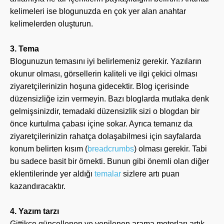
kelimeleri ise blogunuzda en çok yer alan anahtar
kelimelerden oluşturun.
3. Tema
Blogunuzun temasını iyi belirlemeniz gerekir. Yazıların
okunur olması, görsellerin kaliteli ve ilgi çekici olması
ziyaretçilerinizin hoşuna gidecektir. Blog içerisinde
düzensizliğe izin vermeyin. Bazı bloglarda mutlaka denk
gelmişsinizdir, temadaki düzensizlik sizi o blogdan bir
önce kurtulma çabası içine sokar. Ayrıca temanız da
ziyaretçilerinizin rahatça dolaşabilmesi için sayfalarda
konum belirten kısım (
breadcrumbs
) olması gerekir. Tabi
bu sadece basit bir örnekti. Bunun gibi önemli olan diğer
eklentilerinde yer aldığı
temalar
sizlere artı puan
kazandıracaktır.
4. Yazım tarzı
Gittikçe güncellenen ve yenilenen arama motorları artık