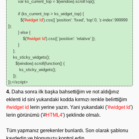
var ks_current_top = $(window).scrollTop();
if (ks_current_top > ks_widget_top) {
$('
#
widget Id
').css({ 'position': 'fixed', 'top':0, 'z-index':999999
});
} else {
$('
#
widget Id
').css({ 'position': 'relative' });
}
};
ks_sticky_widgets();
$(window).scroll(function() {
ks_sticky_widgets();
});
});</script>
4.
Daha sonra ilk başka bahsettiğim ve not aldığınız
eklenti id sini yukarıdaki kodda kırmızı renkle belirttiğim
#
widget id
lerin yerine yazın. Yani yukarıdaki ('
#
widget Id
')
lerin görünümü ('#
HTML4
') şeklinde olmalı.
Tüm yapmanız gerekenler bunlardı. Son olarak şablonu
kaydedin ve blogunuzu kontrol edin.