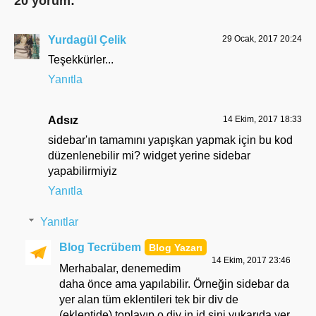
20 yorum:
Yurdagül Çelik
29 Ocak, 2017 20:24
Teşekkürler...
Yanıtla
Adsız
14 Ekim, 2017 18:33
sidebar'ın tamamını yapışkan yapmak için bu kod
düzenlenebilir mi? widget yerine sidebar
yapabilirmiyiz
Yanıtla
Yanıtlar
Blog Tecrübem
14 Ekim, 2017 23:46
Merhabalar, denemedim
daha önce ama yapılabilir. Örneğin sidebar da
yer alan tüm eklentileri tek bir div de
(eklentide) toplayıp o div in id sini yukarıda yer