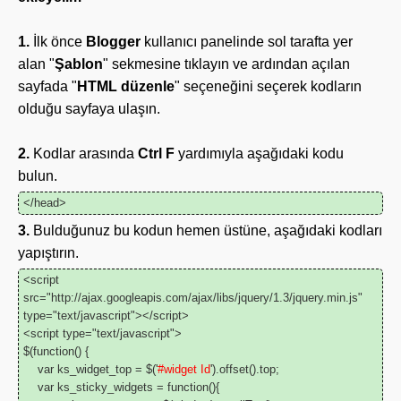
1.
İlk önce
Blogger
kullanıcı panelinde sol tarafta yer
alan "
Şablon
" sekmesine tıklayın ve ardından açılan
sayfada "
HTML düzenle
" seçeneğini seçerek kodların
olduğu sayfaya ulaşın.
2.
Kodlar arasında
Ctrl F
yardımıyla aşağıdaki kodu
bulun.
</head>
3.
Bulduğunuz bu kodun hemen üstüne, aşağıdaki kodları
yapıştırın.
<script
src="http://ajax.googleapis.com/ajax/libs/jquery/1.3/jquery.min.js"
type="text/javascript"></script>
<script type="text/javascript">
$(function() {
var ks_widget_top = $('
#
widget Id
').offset().top;
var ks_sticky_widgets = function(){