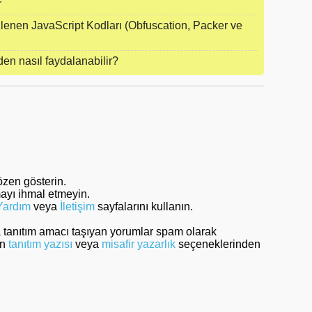
r
lenen JavaScript Kodları (Obfuscation, Packer ve
n nasıl faydalanabilir?
özen gösterin.
mayı ihmal etmeyin.
Yardım
veya
İletişim
sayfalarını kullanın.
a tanıtım amacı taşıyan yorumlar spam olarak
in
tanıtım yazısı
veya
misafir yazarlık
seçeneklerinden