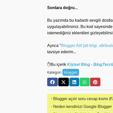
Sonlara doğru...
Bu yazımda bu kadardı sevgili dostlar
uygulayabilirsiniz. Bu kod sayesin
istemediğiniz eklentileri gizleyebilirsi
Ayrıca "
Blogger Atıf (alt bilgi, attrib
tavsiye ederim...
✋Bu içerik
Kişisel Blog - BlogTec
Kategori
blogger
Blogger açılır soru cevap kısmı (F
Neden kendinizi Google Blogger 