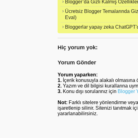
Blogger’da Gizli Kalmış Özellikle
Ücretsiz Blogger Temalarında Giz
Eval)
Bloggerlar yapay zeka ChatGPT'de
Hiç yorum yok:
Yorum Gönder
Yorum yaparken:
1.
İçerik konusuyla alakalı olmasına 
2.
Yazım ve dil bilgisi kurallarına uy
3.
Konu dışı sorularınız için
Blogger 
Not:
Farklı sitelere yönlendirme vey
işaretlenip silinir. Sitenizi tanıtmak iç
yararlanabilirsiniz.