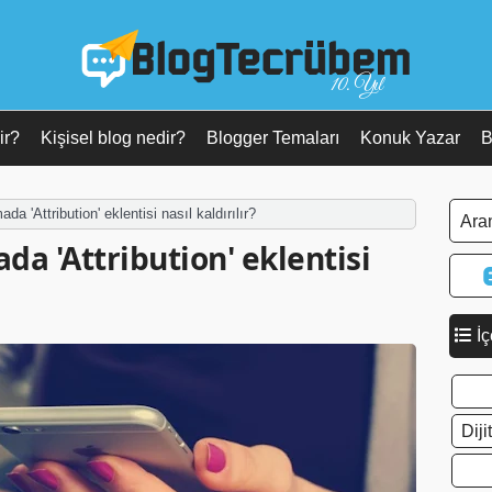
10. Yıl
ir?
Kişisel blog nedir?
Blogger Temaları
Konuk Yazar
B
da 'Attribution' eklentisi nasıl kaldırılır?
a 'Attribution' eklentisi
İç
Dij