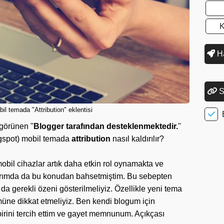
K
Ha
S
il temada "Attribution" eklentisi
 görünen "
Blogger tarafından desteklenmektedir.
"
logspot) mobil temada
attribution
nasıl kaldırılır?
mobil cihazlar artık daha etkin rol oynamakta ve
larımda da bu konudan bahsetmiştim. Bu sebepten
da gerekli özeni gösterilmeliyiz. Özellikle yeni tema
üne dikkat etmeliyiz. Ben kendi blogum için
birini tercih ettim ve gayet memnunum. Açıkçası