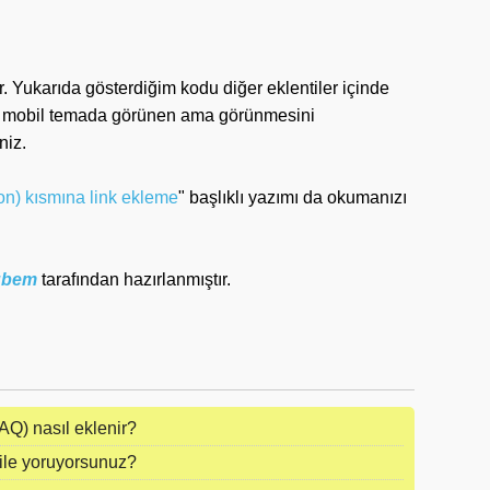
. Yukarıda gösterdiğim kodu diğer eklentiler içinde
de mobil temada görünen ama görünmesini
niz.
ution) kısmına link ekleme
" başlıklı yazımı da okumanızı
rübem
tarafından hazırlanmıştır.
AQ) nasıl eklenir?
ile yoruyorsunuz?