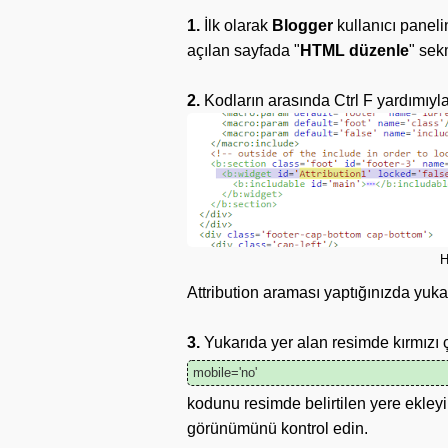
1.
İlk olarak
Blogger
kullanıcı paneli
açılan sayfada "
HTML düzenle
" sek
2.
Kodların arasında Ctrl F yardımıyla
H
Attribution araması yaptığınızda yuka
3.
Yukarıda yer alan resimde kırmızı ç
mobile='no'
kodunu resimde belirtilen yere ekle
görünümünü kontrol edin.