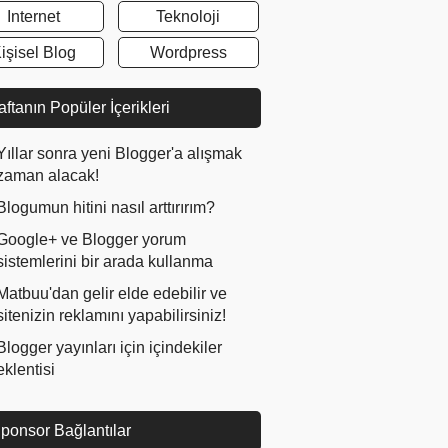
Internet
Teknoloji
işisel Blog
Wordpress
ftanın Popüler İçerikleri
Yıllar sonra yeni Blogger'a alışmak
zaman alacak!
Blogumun hitini nasıl arttırırım?
Google+ ve Blogger yorum
sistemlerini bir arada kullanma
Matbuu'dan gelir elde edebilir ve
sitenizin reklamını yapabilirsiniz!
Blogger yayınları için içindekiler
eklentisi
ponsor Bağlantılar