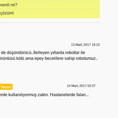
venli mi?
r çözüm!
13 Mart, 2017 19:15
e düşündürücü..İlerleyen yıllarda robotlar ile
örüntüsü kötü ama epey becerilere sahip robotumuz..
14 Mart, 2017 03:37
lerde kullanılıyormuş zaten. Hastanelerde falan...