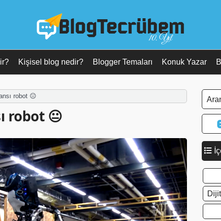
10. Yıl
ir?
Kişisel blog nedir?
Blogger Temaları
Konuk Yazar
B
ansı robot 😐
ı robot 😐
İç
Dij