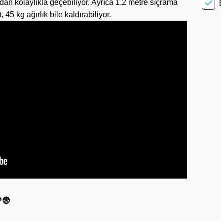
rdan kolaylıkla geçebiliyor. Ayrıca 1.2 metre sıçrama
 45 kg ağırlık bile kaldırabiliyor.
?😨