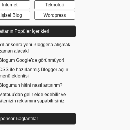
Internet
Teknoloji
işisel Blog
Wordpress
ftanın Popüler İçerikleri
Yıllar sonra yeni Blogger'a alışmak
zaman alacak!
Blogum Google'da görünmüyor!
CSS ile hazırlanmış Blogger açılır
menü eklentisi
Blogumun hitini nasıl arttırırım?
Matbuu'dan gelir elde edebilir ve
sitenizin reklamını yapabilirsiniz!
ponsor Bağlantılar