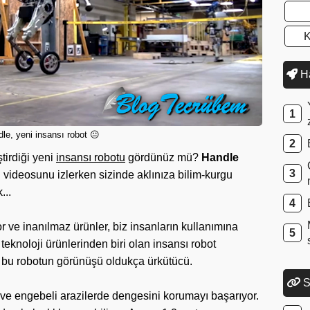
K
Ha
le, yeni insansı robot 😐
ştirdiği yeni
insansı robotu
gördünüz mü?
Handle
 videosunu izlerken sizinde aklınıza bilim-kurgu
...
r ve inanılmaz ürünler, biz insanların kullanımına
eknoloji ürünlerinden biri olan insansı robot
bu robotun görünüşü oldukça ürkütücü.
S
r ve engebeli arazilerde dengesini korumayı başarıyor.