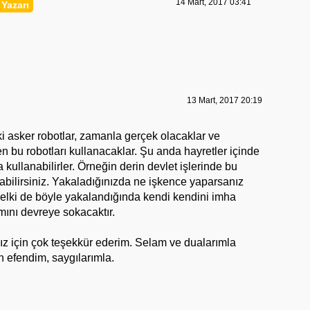
14 Mart, 2017 03:41
13 Mart, 2017 20:19
ki asker robotlar, zamanla gerçek olacaklar ve
rken bu robotları kullanacaklar. Şu anda hayretler içinde
a kullanabilirler. Örneğin derin devlet işlerinde bu
apabilirsiniz. Yakaladığınızda ne işkence yaparsanız
 belki de böyle yakalandığında kendi kendini imha
mını devreye sokacaktır.
nız için çok teşekkür ederim. Selam ve dualarımla
n efendim, saygılarımla.