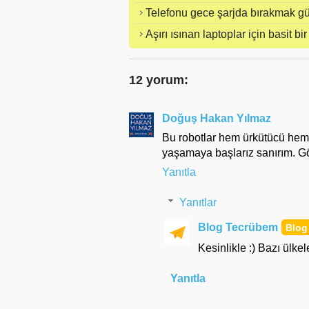
Telefonu gece şarjda bırakmak gü
Aşırı ısınan laptoplar için basit bi
12 yorum:
Doğuş Hakan Yılmaz
Bu robotlar hem ürkütücü hem d
yaşamaya başlarız sanırım. G
Yanıtla
Yanıtlar
Blog Tecrübem
Kesinlikle :) Bazı ülke
Yanıtla