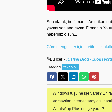
Son olarak, bu firmanın Amerikan ordus
yazımı sonlandırayım. Firmanın Youtub
haberiniz olsun...
Görme engelliler için üretilen ilk akıllı
✋Bu içerik
Kişisel Blog - BlogTec
Kategori
teknoloji
Windows tuşu ne işe yarar? En fa
Varsayılan internet tarayıcısı nasıl 
WhatsApp Plus ne işe yarar?