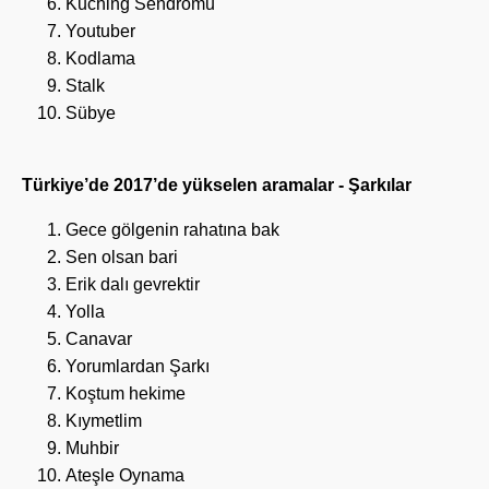
Kuching Sendromu
Youtuber
Kodlama
Stalk
Sübye
Türkiye’de 2017’de yükselen aramalar - Şarkılar
Gece gölgenin rahatına bak
Sen olsan bari
Erik dalı gevrektir
Yolla
Canavar
Yorumlardan Şarkı
Koştum hekime
Kıymetlim
Muhbir
Ateşle Oynama