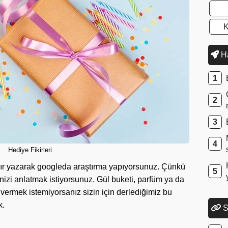
K
Ha
Hediye Fikirleri
ınır yazarak googleda araştırma yapıyorsunuz. Çünkü
izi anlatmak istiyorsunuz. Gül buketi, parfüm ya da
r vermek istemiyorsanız sizin için derlediğimiz bu
k.
S