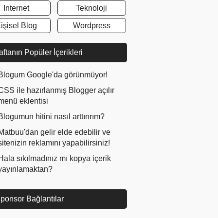
Internet
Teknoloji
işisel Blog
Wordpress
ftanın Popüler İçerikleri
Blogum Google'da görünmüyor!
CSS ile hazırlanmış Blogger açılır
menü eklentisi
Blogumun hitini nasıl arttırırım?
Matbuu'dan gelir elde edebilir ve
sitenizin reklamını yapabilirsiniz!
Hala sıkılmadınız mı kopya içerik
yayınlamaktan?
ponsor Bağlantılar