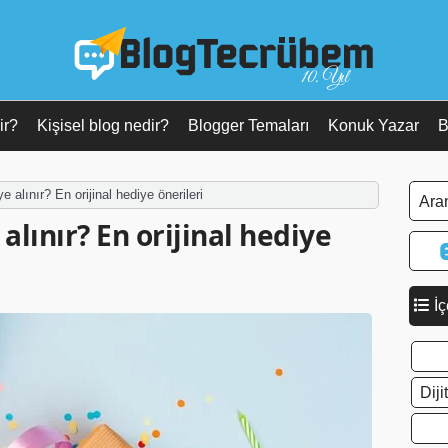
10. Yıl
ir?
Kişisel blog nedir?
Blogger Temaları
Konuk Yazar
B
e alınır? En orijinal hediye önerileri
alınır? En orijinal hediye
İç
Dij