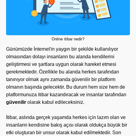
Online itibar nedir?
Günümüzde İnternet'in yaygın bir şekilde kullanılıyor
olmasından dolayı insanların bu alanda kendilerini
geliştirmesi ve şartlara uygun olarak hareket etmesi
gerekmektedir. Özellikle bu alanda herkes tarafından
tanınıyor olmak aynı zamanda güvenilir bir platform
olmanın başında gelecektir. Bu durum hem size hem de
platformunuza itibar kazandıracak ve insanlar tarafından
güvenilir
olarak kabul edileceksiniz.
İtibar, aslında gerçek yaşamda herkes için lazım olan ve
insanların kendisine bakış açısı olarak oldukça büyük bir
etki oluşturan bir unsur olarak kabul edilmektedir. Son