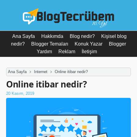
10. Yıl
Ana Sayfa
Hakkımda
Blog nedir?
Kişisel blog
nedir?
Blogger Temaları
Konuk Yazar
Blogger
Yardım
Reklam
İletişim
Ana Sayfa
Internet
Online itibar nedir?
Online itibar nedir?
20 Kasım, 2019