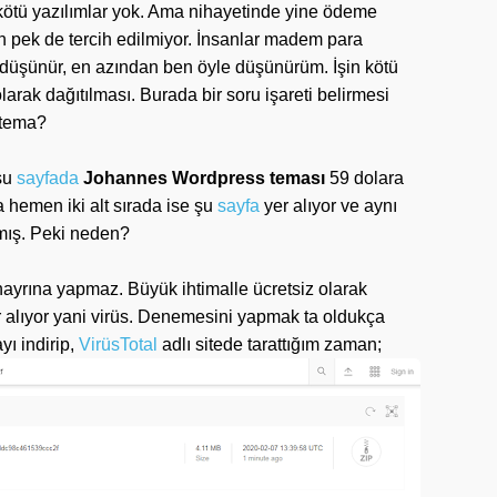
kötü yazılımlar yok. Ama nihayetinde yine ödeme
in pek de tercih edilmiyor. İnsanlar madem para
ye düşünür, en azından ben öyle düşünürüm. İşin kötü
larak dağıtılması. Burada bir soru işareti belirmesi
u tema?
şu
sayfada
Johannes Wordpress teması
59 dolara
 hemen iki alt sırada ise şu
sayfa
yer alıyor ve aynı
lmış. Peki neden?
ayrına yapmaz. Büyük ihtimalle ücretsiz olarak
r alıyor yani virüs. Denemesini yapmak ta oldukça
yı indirip,
VirüsTotal
adlı sitede tarattığım zaman;