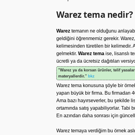
Warez tema nedir?
Warez
temanın ne olduğunu anlayabi
geldiğini öğrenmemiz gerekir. Warez, 
kelimesinden türetilen bir kelimedir.
gelmektir.
Warez tema
ise, lisanslı t
ücretli ya da ücretsiz dağıtılan versi
"Warez ya da korsan ürünler, telif yasaları
materyallerdir."
bkz
Warez tema konusuna şöyle bir örnek 
yapan büyük bir firma. Bu firmadan 4
Ama bazı hayırseverler, bu şekilde li
ortamında satış yapabiliyorlar. Tabi 
En azından daha sonrası için günce
Warez temaya verdiğim bu örnek aslı