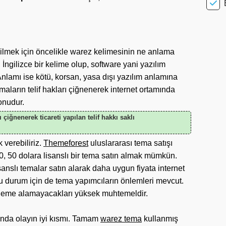
lmek için öncelikle warez kelimesinin ne anlama
İngilizce bir kelime olup, software yani yazılım
 Anlamı ise kötü, korsan, yasa dışı yazılım anlamına
emaların telif hakları çiğnenerek internet ortamında
yonudur.
 çiğnenerek ticareti yapılan telif hakkı saklı
verebiliriz.
Themeforest
uluslararası tema satışı
0, 50 dolara lisanslı bir tema satın almak mümkün.
sanslı temalar satın alarak daha uygun fiyata internet
bu durum için de tema yapımcıların önlemleri mevcut.
lleme alamayacakları yüksek muhtemeldir.
nda olayın iyi kısmı. Tamam
warez tema
kullanmış