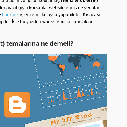
 taratabilir ve ne tür kötü amaçlı
tema virüsleri
ile
sler aracılığıyla korsanlar websitelerimizde yer alan
e
hacklink
işlemlerini kolayca yapabilirler. Kısacası
 gider. İşte bu yüzden warez tema kullanmaktan
t) temalarına ne demeli?