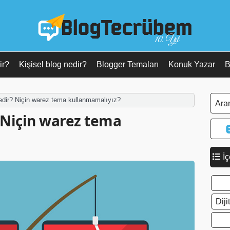
10. Yıl
ir?
Kişisel blog nedir?
Blogger Temaları
Konuk Yazar
B
dir? Niçin warez tema kullanmamalıyız?
 Niçin warez tema
İç
Dij