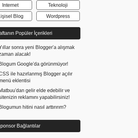
Internet
Teknoloji
işisel Blog
Wordpress
ftanın Popüler İçerikleri
Yıllar sonra yeni Blogger'a alışmak
zaman alacak!
Blogum Google'da görünmüyor!
CSS ile hazırlanmış Blogger açılır
menü eklentisi
Matbuu'dan gelir elde edebilir ve
sitenizin reklamını yapabilirsiniz!
Blogumun hitini nasıl arttırırım?
ponsor Bağlantılar