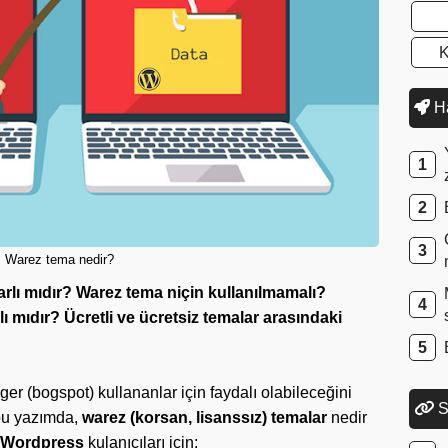
K
Ha
Warez tema nedir?
rlı mıdır? Warez tema niçin kullanılmamalı?
rlı mıdır? Ücretli ve ücretsiz temalar arasındaki
(bogspot) kullananlar için faydalı olabileceğini
S
bu yazımda,
warez (korsan, lisanssız) temalar
nedir
Wordpress
kulanıcıları için;