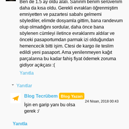
Ben de 1.5 ay oldu alalı. Sanırım benim serüvenim
daha da kısa oldu. Gerekli evrakları öğrenmiştim
emniyetten ve pazartesi sabahı gelmemi
söylediler, elimde dosyamla gittim, bana randevum
olup olmadığını sordular, daha önce bana
söylenen cümleyi iletince evraklarımı aldılar ve
önceki pasaportumdan parmak izi olduğundan
hemencecik bitti işim. Ctesi de kargo ile teslim
edildi yeni pasaport. Ama yenilenmeyen kağıt
parçalarına bu kadar fahiş fiyat ödemek zoruma
gidiyor açıkçası :(
Yanıtla
Yanıtlar
Blog Tecrübem
24 Nisan, 2018 00:43
İşin en garip yanı bu olsa
gerek :/
Yanıtla