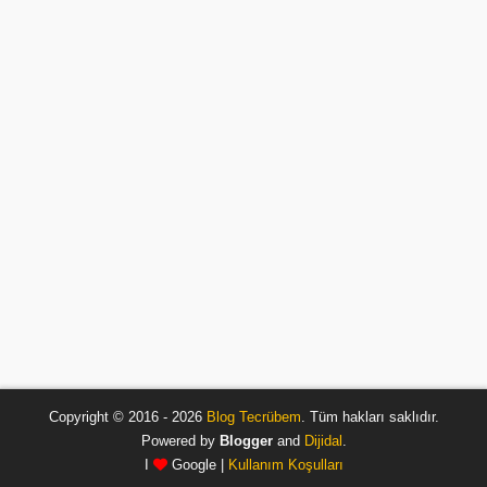
Copyright © 2016 - 2026
Blog Tecrübem
. Tüm hakları saklıdır.
Powered by
Blogger
and
Dijidal
.
I
Google |
Kullanım Koşulları