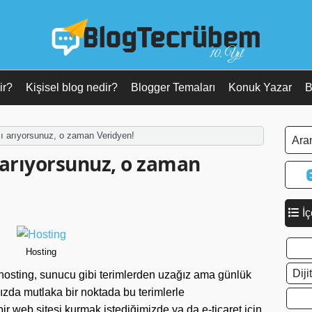
10. Yıl
ir?
Kişisel blog nedir?
Blogger Temaları
Konuk Yazar
B
mı arıyorsunuz, o zaman Veridyen!
 arıyorsunuz, o zaman
İç
Hosting
Dij
k hosting, sunucu gibi terimlerden uzağız ama günlük
ızda mutlaka bir noktada bu terimlerle
ir web sitesi kurmak istediğimizde ya da e-ticaret için