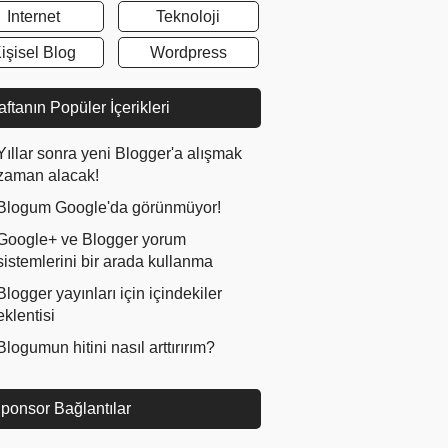
Internet
Teknoloji
işisel Blog
Wordpress
ftanın Popüler İçerikleri
Yıllar sonra yeni Blogger'a alışmak
zaman alacak!
Blogum Google'da görünmüyor!
Google+ ve Blogger yorum
sistemlerini bir arada kullanma
Blogger yayınları için içindekiler
eklentisi
Blogumun hitini nasıl arttırırım?
ponsor Bağlantılar