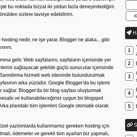
İşte bu noktada bizzat iki yıldan fazla deneyimlediğim
önülden sizlere tavsiye edebilirim.
K
Ha
sting nedir, ne işe yarar, Blogger ne alaka... gibi
nırım.
mına gelir. Web sayfalarını, sayfaların içerisinde yer
imlerini sağlayacak şekilde güçlü sunucular içerisinde
r. Barındırma hizmeti web sitesinde bulundurulmak
ayfasının arka yüzüdür. Google Blogger'da bu işlemi
e sağlar. Blogger'da bir blog sayfası oluşturmak
hesabı ve kullanabileceğimiz uygun bir blogspot
or. Arka plandaki tüm işlemleri Google otomatik olarak
S
özel yazılımlarda kullanmamız gereken hosting için
bulmalı, ödemeler ve gerekli tüm ayarları biz yapmalı,