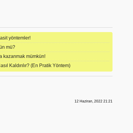
Basit yöntemler!
kün mü?
para kazanmak mümkün!
sıl Kaldırılır? (En Pratik Yöntem)
12 Haziran, 2022 21:21