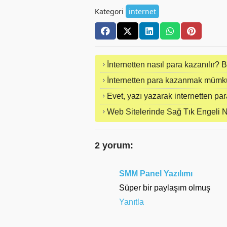
Kategori
internet
İnternetten nasıl para kazanılır? 
İnternetten para kazanmak müm
Evet, yazı yazarak internetten 
Web Sitelerinde Sağ Tık Engeli Na
2 yorum:
SMM Panel Yazılımı
Süper bir paylaşım olmuş
Yanıtla