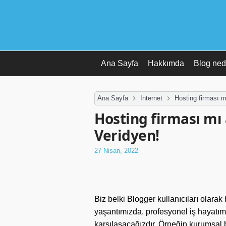
Ana Sayfa
Hakkımda
Blog ned
Ana Sayfa
Internet
Hosting firması 
Hosting firması mı
Veridyen!
27 Nisan, 2022
Biz belki Blogger kullanıcıları olara
yaşantımızda, profesyonel iş hayatım
karşılaşacağızdır. Örneğin kurumsal b