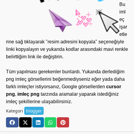
Bu
iml
eç
işar
etle
rine sağ tıklayarak "resim adresini kopyala" seçeneğiyle
linki kopyalayın ve yukarıda kodlar arasındaki mavi renkle
belirttiğim link ile değiştirin.
Tüm yapılması gerekenler bunlardı. Yukarıda derlediğim
png imleç görsellerini beğenmediyseniz eğer yada daha
farklı imleçler istiyorsanız, Google görsellerden
cursor
png
,
imleç png
tarzında aramalar yaparak istediğiniz
imleç şekillerine ulaşabilirsiniz.
Kategori
blogger