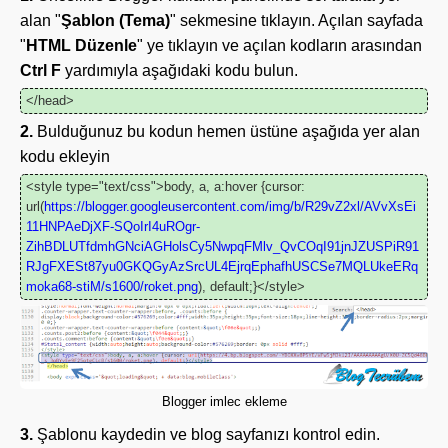
alan "
Şablon (Tema)
" sekmesine tıklayın. Açılan sayfada
"
HTML Düzenle
" ye tıklayın ve açılan kodların arasından
Ctrl F
yardımıyla aşağıdaki kodu bulun.
</head>
2.
Bulduğunuz bu kodun hemen üstüne aşağıda yer alan
kodu ekleyin
<style type="text/css">body, a, a:hover {cursor:
url(
https://blogger.googleusercontent.com/img/b/R29vZ2xl/AVvXsEi
11HNPAeDjXF-SQoIrI4uROgr-
ZihBDLUTfdmhGNciAGHolsCy5NwpqFMlv_QvCOqI91jnJZUSPiR91
RJgFXESt87yu0GKQGyAzSrcUL4EjrqEphafhUSCSe7MQLUkeERq
moka68-stiM/s1600/roket.png
), default;}</style>
Blogger imlec ekleme
3.
Şablonu kaydedin ve blog sayfanızı kontrol edin.