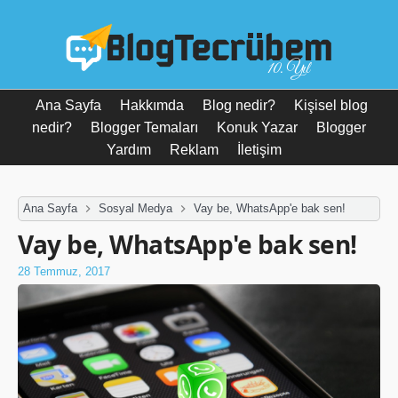
10. Yıl
Ana Sayfa
Hakkımda
Blog nedir?
Kişisel blog
nedir?
Blogger Temaları
Konuk Yazar
Blogger
Yardım
Reklam
İletişim
Ana Sayfa
Sosyal Medya
Vay be, WhatsApp'e bak sen!
Vay be, WhatsApp'e bak sen!
28 Temmuz, 2017