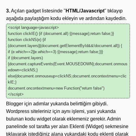
3.
Açılan gadget listesinde "
HTML/Javascript
" tıklayıp
aşağıda paylaştığım kodu ekleyin ve ardından kaydedin.
<script language=javascript>
function clickIE() {if (document.all) {(message);return false;}}
function clickNS(e) {if
(document.layers||(document.getElementById&&!document.all)) {
if (e.which==2||e.which==3) {(message);return false;}}}
if (document.layers)
{document.captureEvents(Event.MOUSEDOWN);document.onmous
edown=clickNS;}
else{document.onmouseup=clickNS;document.oncontextmenu=clic
kIE;}
document.oncontextmenu=new Function("return false")
</script>
Blogger için adımlar yukarıda belirttiğim gibiydi.
Wordpress siteleriniz için aynı işlemi, yani yukarıda
bulunan kodu widget olarak eklemeniz gerekir. Admin
panelinde sol tarafta yer alan Eklenti (Widget) sekmesine
tıklayarak istediğiniz alana yukarıdaki kodu eklenti olarak