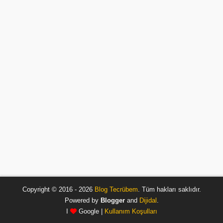
Copyright © 2016 - 2026
Blog Tecrübem
. Tüm hakları saklıdır.
Powered by
Blogger
and
Dijidal
.
I
Google |
Kullanım Koşulları