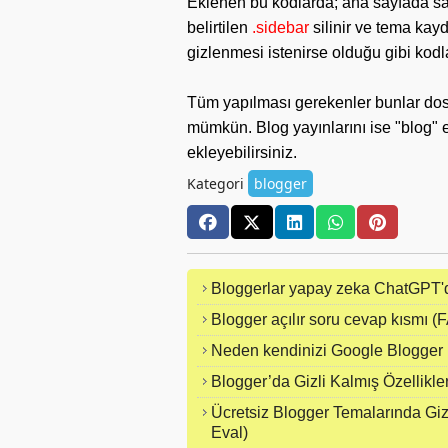
Eklenen bu kodlarda; ana sayfada sad
belirtilen
.sidebar
silinir ve tema kayde
gizlenmesi istenirse olduğu gibi kodla
Tüm yapılması gerekenler bunlar dost
mümkün. Blog yayınlarını ise "blog" e
ekleyebilirsiniz.
Kategori
blogger
Bloggerlar yapay zeka ChatGPT'de
Blogger açılır soru cevap kısmı (F
Neden kendinizi Google Blogger 
Blogger’da Gizli Kalmış Özellikle
Ücretsiz Blogger Temalarında Giz
Eval)