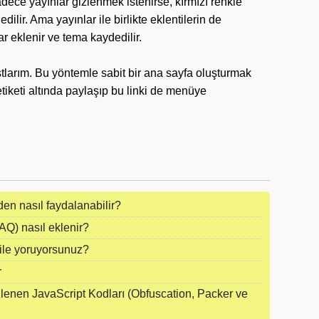
ece yayınlar gizlenmek istenirse, kırmızı renkle
dilir. Ama yayınlar ile birlikte eklentilerin de
r eklenir ve tema kaydedilir.
larım. Bu yöntemle sabit bir ana sayfa oluşturmak
tiketi altında paylaşıp bu linki de menüye
n nasıl faydalanabilir?
AQ) nasıl eklenir?
ile yoruyorsunuz?
r
lenen JavaScript Kodları (Obfuscation, Packer ve