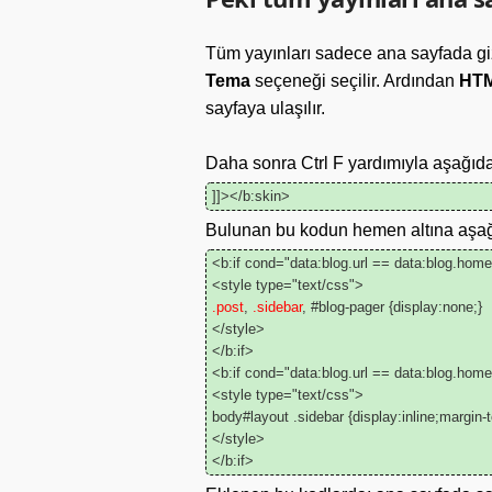
Tüm yayınları sadece ana sayfada giz
Tema
seçeneği seçilir. Ardından
HTM
sayfaya ulaşılır.
Daha sonra Ctrl F yardımıyla aşağıda
]]></b:skin>
Bulunan bu kodun hemen altına aşağı
<b:if cond="data:blog.url == data:blog.hom
<style type="text/css">
.post
,
.sidebar
, #blog-pager {display:none;}
</style>
</b:if>
<b:if cond="data:blog.url == data:blog.hom
<style type="text/css">
body#layout .sidebar {display:inline;margin-
</style>
</b:if>