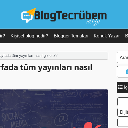
10. Yıl
ir?
Kişisel blog nedir?
Blogger Temaları
Konuk Yazar
B
ayfada tüm yayınları nasıl gizleriz?
fada tüm yayınları nasıl
İç
Dij