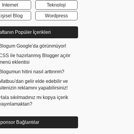
Internet
Teknoloji
işisel Blog
Wordpress
ftanın Popüler İçerikleri
Blogum Google'da görünmüyor!
CSS ile hazırlanmış Blogger açılır
menü eklentisi
Blogumun hitini nasıl arttırırım?
Matbuu'dan gelir elde edebilir ve
sitenizin reklamını yapabilirsiniz!
Hala sıkılmadınız mı kopya içerik
yayınlamaktan?
ponsor Bağlantılar