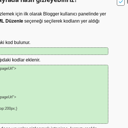
lemek için ilk olarak Blogger kullanıcı panelinde yer
L Düzenle
seçeneği seçilerek kodların yer aldığı
ki kod bulunur.
daki kodlar eklenir.
epageUrl">
epageUrl">
top:200px;}