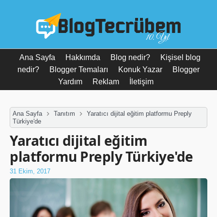
10. Yıl
Ana Sayfa
Hakkımda
Blog nedir?
Kişisel blog
nedir?
Blogger Temaları
Konuk Yazar
Blogger
Yardım
Reklam
İletişim
Ana Sayfa
Tanıtım
Yaratıcı dijital eğitim platformu Preply
Türkiye'de
Yaratıcı dijital eğitim
platformu Preply Türkiye'de
31 Ekim, 2017