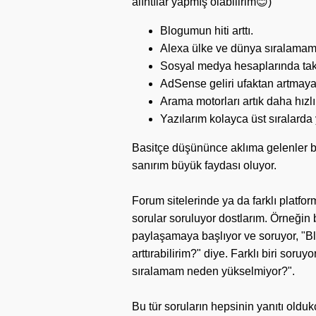
alıntılar yapmış olabilirim😊)
Blogumun hiti arttı.
Alexa ülke ve dünya sıralamam
Sosyal medya hesaplarında takip
AdSense geliri ufaktan artmaya
Arama motorları artık daha hızl
Yazılarım kolayca üst sıralarda y
Basitçe düşününce aklıma gelenler b
sanırım büyük faydası oluyor.
Forum sitelerinde ya da farklı platfo
sorular soruluyor dostlarım. Örneğin b
paylaşamaya başlıyor ve soruyor, "Blo
arttırabilirim?" diye. Farklı biri so
sıralamam neden yükselmiyor?".
Bu tür soruların hepsinin yanıtı olduk