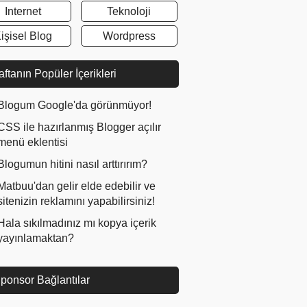
Internet
Teknoloji
işisel Blog
Wordpress
ftanın Popüler İçerikleri
Blogum Google'da görünmüyor!
CSS ile hazırlanmış Blogger açılır
menü eklentisi
Blogumun hitini nasıl arttırırım?
Matbuu'dan gelir elde edebilir ve
sitenizin reklamını yapabilirsiniz!
Hala sıkılmadınız mı kopya içerik
yayınlamaktan?
ponsor Bağlantılar