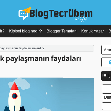
10. Yıl
ir?
Kişisel blog nedir?
Blogger Temaları
Konuk Yazar
B
 paylaşmanın faydaları nelerdir?
ik paylaşmanın faydaları
İç
Dij