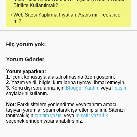
Birlikte Kullanılmalı?
Web Sitesi Yaptırma Fiyatları: Ajans mı Freelancer
mı?
Hiç yorum yok:
Yorum Gönder
Yorum yaparken:
1.
İçerik konusuyla alakalı olmasına özen gösterin.
2.
Yazım ve dil bilgisi kurallarına uymayı ihmal etmeyin.
3.
Konu dışı sorularınız için
Blogger Yardım
veya
İletişim
sayfalarını kullanın.
Not:
Farklı sitelere yönlendirme veya tanıtım amacı
taşıyan yorumlar spam olarak işaretlenip silinir. Sitenizi
tanıtmak için
tanıtım yazısı
veya
misafir yazarlık
seçeneklerinden yararlanabilirsiniz.