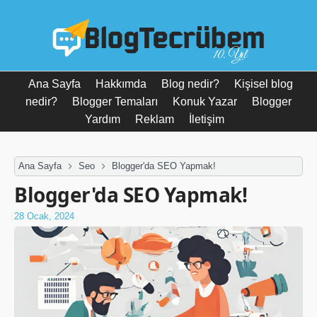
10. Yıl
Ana Sayfa
Hakkımda
Blog nedir?
Kişisel blog
nedir?
Blogger Temaları
Konuk Yazar
Blogger
Yardım
Reklam
İletişim
Ana Sayfa
Seo
Blogger'da SEO Yapmak!
Blogger'da SEO Yapmak!
28 Ocak, 2024