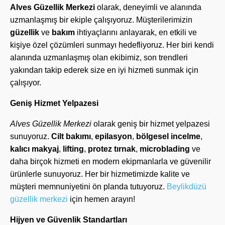
Alves Güzellik Merkezi
olarak, deneyimli ve alanında
uzmanlaşmış bir ekiple çalışıyoruz. Müşterilerimizin
güzellik
ve
bakım
ihtiyaçlarını anlayarak, en etkili ve
kişiye özel çözümleri sunmayı hedefliyoruz. Her biri kendi
alanında uzmanlaşmış olan ekibimiz, son trendleri
yakından takip ederek size en iyi hizmeti sunmak için
çalışıyor.
Geniş Hizmet Yelpazesi
Alves Güzellik Merkezi
olarak geniş bir hizmet yelpazesi
sunuyoruz.
Cilt bakımı
,
epilasyon
,
bölgesel
incelme
,
kalıcı
makyaj
,
lifting
,
protez
tırnak
,
microblading
ve
daha birçok hizmeti en modern ekipmanlarla ve güvenilir
ürünlerle sunuyoruz. Her bir hizmetimizde kalite ve
müşteri memnuniyetini ön planda tutuyoruz.
Beylikdüzü
güzellik merkezi
için hemen arayın!
Hijyen ve Güvenlik Standartları