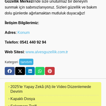
Güzellik Merkezi
'nde size unutulmaz bir deneyim
sunmak için sabırsızlanıyoruz. Sizleri güzellik ve bakım
dolu günlerde ağırlamaktan mutluluk duyacağız!
İletişim Bilgilerimiz:
Adres
:
Konum
Telefon
:
0541 440 92 94
Web Sitesi
:
www.alvesguzellik.com.tr
Kategori
tanıtım
2025'te Yapay Zekâ (AI) ile Video Düzenlemede
Devrim
Kapaklı Dosya